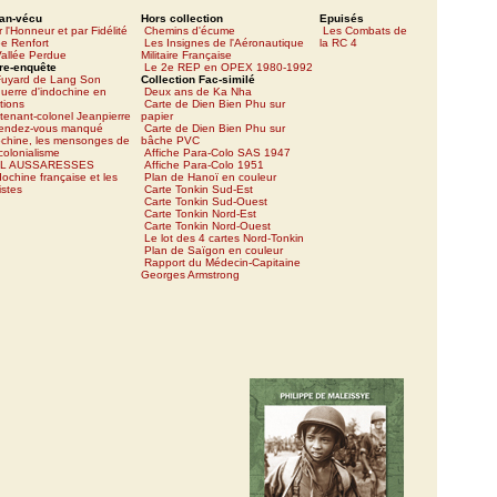
an-vécu
Hors collection
Epuisés
 l'Honneur et par Fidélité
Chemins d'écume
Les Combats de
e Renfort
Les Insignes de l'Aéronautique
la RC 4
allée Perdue
Militaire Française
re-enquête
Le 2e REP en OPEX 1980-1992
Fuyard de Lang Son
Collection Fac-similé
uerre d'indochine en
Deux ans de Ka Nha
tions
Carte de Dien Bien Phu sur
tenant-colonel Jeanpierre
papier
rendez-vous manqué
Carte de Dien Bien Phu sur
ochine, les mensonges de
bâche PVC
icolonialisme
Affiche Para-Colo SAS 1947
L AUSSARESSES
Affiche Para-Colo 1951
dochine française et les
Plan de Hanoï en couleur
istes
Carte Tonkin Sud-Est
Carte Tonkin Sud-Ouest
Carte Tonkin Nord-Est
Carte Tonkin Nord-Ouest
Le lot des 4 cartes Nord-Tonkin
Plan de Saïgon en couleur
Rapport du Médecin-Capitaine
Georges Armstrong