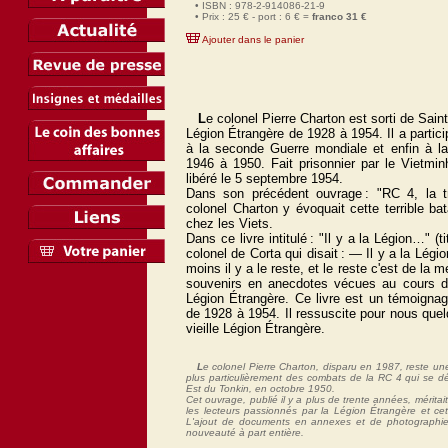
• ISBN : 978-2-914086-21-9
• Prix : 25 € - port : 6 € =
franco 31 €
Ajouter dans le panier
L
e colonel Pierre Charton est sorti de Saint
Légion Étrangère de 1928 à 1954. Il a partic
à la seconde Guerre mondiale et enfin à l
1946 à 1950. Fait prisonnier par le Vietminh
libéré le 5 septembre 1954.
Dans son précédent ouvrage : "RC 4, la t
colonel Charton y évoquait cette terrible bat
chez les Viets.
Dans ce livre intitulé : "Il y a la Légion…" (ti
colonel de Corta qui disait : — Il y a la Légion
moins il y a le reste, et le reste c'est de la
souvenirs en anecdotes vécues au cours d
Légion Étrangère. Ce livre est un témoignag
de 1928 à 1954. Il ressuscite pour nous quel
vieille Légion Étrangère.
L
e colonel Pierre Charton, disparu en 1987, reste un
plus particulièrement des combats de la RC 4 qui se d
Est du Tonkin, en octobre 1950.
Cet ouvrage, publié il y a plus de trente années, mérita
les lecteurs passionnés par la Légion Étrangère et cett
L'ajout de documents en annexes et de photographies
nouveauté à part entière.