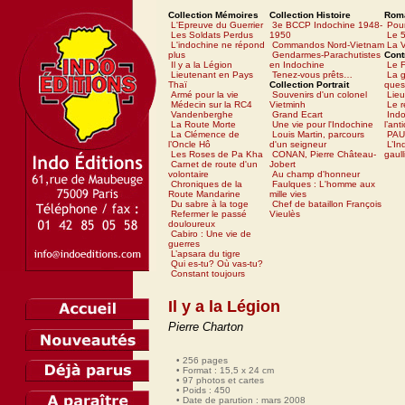
Collection Mémoires
Collection Histoire
Rom
L'Epreuve du Guerrier
3e BCCP Indochine 1948-
Pour
Les Soldats Perdus
1950
Le 5
L'indochine ne répond
Commandos Nord-Vietnam
La V
plus
Gendarmes-Parachutistes
Cont
Il y a la Légion
en Indochine
Le 
Lieutenant en Pays
Tenez-vous prêts…
La g
Thaï
Collection Portrait
ques
Armé pour la vie
Souvenirs d'un colonel
Lieu
Médecin sur la RC4
Vietminh
Le 
Vandenberghe
Grand Ecart
Ind
La Route Morte
Une vie pour l'Indochine
l’ant
La Clémence de
Louis Martin, parcours
PAU
l’Oncle Hô
d'un seigneur
L’In
Les Roses de Pa Kha
CONAN, Pierre Château-
gaull
Carnet de route d'un
Jobert
volontaire
Au champ d'honneur
Chroniques de la
Faulques : L'homme aux
Route Mandarine
mille vies
Du sabre à la toge
Chef de bataillon François
Refermer le passé
Vieulès
douloureux
Cabiro : Une vie de
guerres
L’apsara du tigre
Qui es-tu? Où vas-tu?
Constant toujours
Il y a la Légion
Pierre Charton
• 256 pages
• Format : 15,5 x 24 cm
• 97 photos et cartes
• Poids : 450
• Date de parution : mars 2008