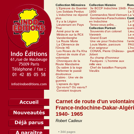
Collection Mémoires
Collection Histoire
Rom
L'Epreuve du Guerrier
3e BCCP Indochine 1948-
Pour
Les Soldats Perdus
1950
Le 5
L'indochine ne répond
Commandos Nord-Vietnam
La V
plus
Gendarmes-Parachutistes
Cont
Il y a la Légion
en Indochine
Le 
Lieutenant en Pays
Tenez-vous prêts…
La g
Thaï
Collection Portrait
ques
Armé pour la vie
Souvenirs d'un colonel
Lieu
Médecin sur la RC4
Vietminh
Le 
Vandenberghe
Grand Ecart
Ind
La Route Morte
Une vie pour l'Indochine
l’ant
La Clémence de
Louis Martin, parcours
PAU
l’Oncle Hô
d'un seigneur
L’In
Les Roses de Pa Kha
CONAN, Pierre Château-
gaull
Carnet de route d'un
Jobert
volontaire
Au champ d'honneur
Chroniques de la
Faulques : L'homme aux
Route Mandarine
mille vies
Du sabre à la toge
Chef de bataillon François
Refermer le passé
Vieulès
douloureux
Cabiro : Une vie de
guerres
L’apsara du tigre
Qui es-tu? Où vas-tu?
Constant toujours
Carnet de route d'un volontair
France-Indochine-Dakar-Algér
1940- 1965
Robert Cadieux
• 344 pages