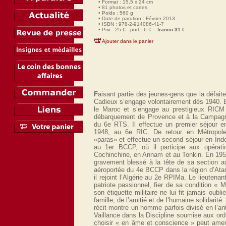
• Format : 15,5 x 24 cm
• 81 photos et cartes
• Poids : 560 g
• Date de parution : Février 2013
• ISBN : 978-2-914086-41-7
• Prix : 25 € - port : 6 € =
franco 31 €
Ajouter dans le panier
F
aisant partie des jeunes-gens que la défait
Cadieux s’engage volontairement dès 1940. En 
le Maroc et s’engage au prestigieux RICM 
débarquement de Provence et à la Campagn
du 6e RTS. Il effectue un premier séjour e
1948, au 6e RIC. De retour en Métropole
«paras» et effectue un second séjour en Ind
au 1er BCCP, où il participe aux opéra
Cochinchine, en Annam et au Tonkin. En 1957,
gravement blessé à la tête de sa section a
aéroportée du 4e BCCP dans la région d’Atar 
il rejoint l’Algérie au 2e RPIMa. Le lieutenan
patriote passionnel, fier de sa condition « 
son étiquette militaire ne lui fit jamais oubli
famille, de l’amitié et de l’humaine solidarité.
récit montre un homme parfois divisé en l’ant
Vaillance dans la Discipline soumise aux ord
choisir « en âme et conscience » peut amen