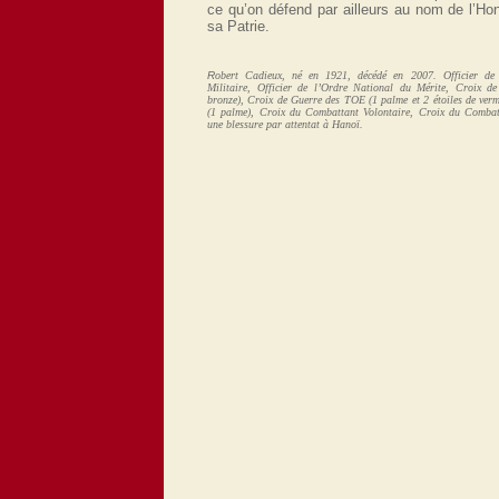
ce qu’on défend par ailleurs au nom de l’Hon
sa Patrie.
R
obert
Cadieux, né en 1921, décédé en 2007. Officier de
Militaire, Officier de l’Ordre National du Mérite, Croix d
bronze), Croix de Guerre des TOE (1 palme et 2 étoiles de verme
(1 palme), Croix du Combattant Volontaire, Croix du Combat
une blessure par attentat à Hanoï.