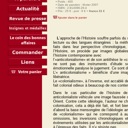
• Poids : 400
• Date de parution : février 2007
• ISBN : 2-914086-26-4
• Prix : 25 € - port : 6 € =
franco 31 €
Ajouter dans le panier
L
’approche de l’Histoire souffre parfois d
lecture ou des langues étrangères : la mét
faits dans leur perspective chronologique
l’Histoire, on procède par images globale
l’histoire contemporaine avec
l’«anticolonialisme» et de son antithèse le 
ne sont pas des instruments d’étude scie
émotionnelle paralyse le jugement. Ce sont de
L’« anticolonialisme » bénéficie d’une ima
libératrice.
Le «colonialisme», à l’inverse, est accablé d
fait colonial odieux à beaucoup de nos conte
Dans le cas particulier de l’histoire de 
anticolonialiste véhicule une image faussée d
Orient. Contre cette idéologie, l’auteur ne c
colonisation, cela a déjà été fait, et fort bi
d’abord la base mensongère de l’idéologie ant
de «colonialisme» qui ne correspond à au
omissions, les inversions chronologiques et 
événements utilisées par les anticolonialiste
à l’épreuve des faits. Il n’y résiste pas.