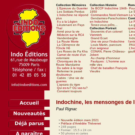
Collection Mémoires
Collection Histoire
Rom
L'Epreuve du Guerrier
3e BCCP Indochine 1948-
Pour
Les Soldats Perdus
1950
Le 5
L'indochine ne répond
Commandos Nord-Vietnam
La V
plus
Gendarmes-Parachutistes
Cont
Il y a la Légion
en Indochine
Le 
Lieutenant en Pays
Tenez-vous prêts…
La g
Thaï
Collection Portrait
ques
Armé pour la vie
Souvenirs d'un colonel
Lieu
Médecin sur la RC4
Vietminh
Le 
Vandenberghe
Grand Ecart
Ind
La Route Morte
Une vie pour l'Indochine
l’ant
La Clémence de
Louis Martin, parcours
PAU
l’Oncle Hô
d'un seigneur
L’In
Les Roses de Pa Kha
CONAN, Pierre Château-
gaull
Carnet de route d'un
Jobert
volontaire
Au champ d'honneur
Chroniques de la
Faulques : L'homme aux
Route Mandarine
mille vies
Du sabre à la toge
Chef de bataillon François
Refermer le passé
Vieulès
douloureux
Cabiro : Une vie de
guerres
L’apsara du tigre
Qui es-tu? Où vas-tu?
Constant toujours
Indochine, les mensonges de l
Paul Rignac
•
Nouvelle édition mars 2021
•
Préface d'Amédée Thévenet
• 248 pages
• Format : 15,5 x 24 cm
• 50 photos et cartes