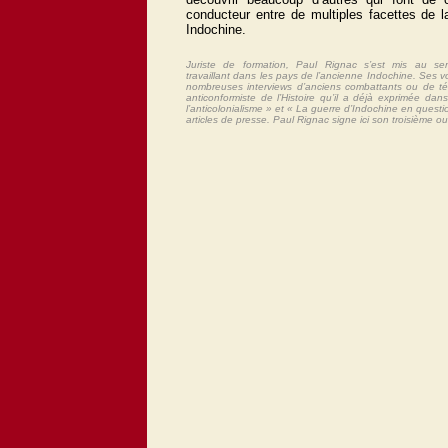
conducteur entre de multiples facettes de l
Indochine.
Juriste de formation, Paul Rignac s’est mis au serv
travaillant dans les pays de l’ancienne Indochine. Ses 
nombreuses interviews d’anciens combattants ou de t
anticonformiste de l’Histoire qu’il a déjà exprimée d
l’anticolonialisme » et « La guerre d’Indochine en ques
articles de presse. Paul Rignac signe ici son troisième o