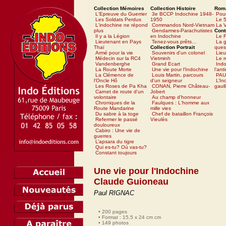
Collection Mémoires
Collection Histoire
Rom
L'Epreuve du Guerrier
3e BCCP Indochine 1948-
Pour
Les Soldats Perdus
1950
Le 5
L'indochine ne répond
Commandos Nord-Vietnam
La V
plus
Gendarmes-Parachutistes
Cont
Il y a la Légion
en Indochine
Le 
Lieutenant en Pays
Tenez-vous prêts…
La g
Thaï
Collection Portrait
ques
Armé pour la vie
Souvenirs d'un colonel
Lieu
Médecin sur la RC4
Vietminh
Le 
Vandenberghe
Grand Ecart
Ind
La Route Morte
Une vie pour l'Indochine
l’ant
La Clémence de
Louis Martin, parcours
PAU
l’Oncle Hô
d'un seigneur
L’In
Les Roses de Pa Kha
CONAN, Pierre Château-
gaull
Carnet de route d'un
Jobert
volontaire
Au champ d'honneur
Chroniques de la
Faulques : L'homme aux
Route Mandarine
mille vies
Du sabre à la toge
Chef de bataillon François
Refermer le passé
Vieulès
douloureux
Cabiro : Une vie de
guerres
L’apsara du tigre
Qui es-tu? Où vas-tu?
Constant toujours
Une vie pour l'Indochine
Claude Guioneau
Paul RIGNAC
• 200 pages
• Format : 15,5 x 24 cm cm
• 149 photos