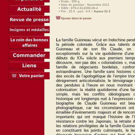
• Poids : 350 g
• Date de parution : Novembre 2012
• ISBN : 978-2-914086-39-4
• Prix : 25 € - port : 6 € =
franco 31 €
Ajouter dans le panier
L
a famille Guioneau vécut en Indochine penda
la période coloniale. Grâce aux talents 
Guioneau et de son fils Claude, on 
exceptionnels sur la vie quotidienne d’une
débuts du XX
siècle aux premiers temp
e
découvre, non pas des « colonialistes », ma
famille de négociants bordelais, conf
extraordinaires. Une famille sans histoires c
des excès de l’apologétique de l’empire t
dénigrement anticolonialiste, le témoignag
des pendules à l’heure en nous montrant
colonisation: la réalité quotidienne d’une fa
simple, mais les conflits idéologiques q
historique ont longtemps nuit à l’expressio
biographie de Claude Guioneau est be
photographique, car les circonstances ont
émaillée d’évènements majeurs et de renco
importants qui ont marqué l’histoire de l’
résistance contre les Japonais, la retraite 
les relations privilégiées de la famille Guio
en constituent les points culminants, le le
découvrir beaucoup d’autres qui font de c