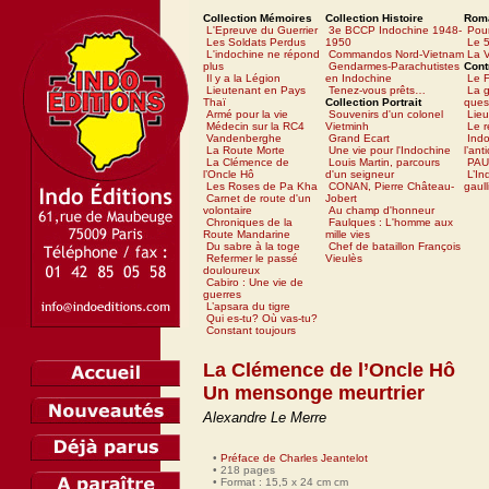
Collection Mémoires
Collection Histoire
Rom
L'Epreuve du Guerrier
3e BCCP Indochine 1948-
Pour
Les Soldats Perdus
1950
Le 5
L'indochine ne répond
Commandos Nord-Vietnam
La V
plus
Gendarmes-Parachutistes
Cont
Il y a la Légion
en Indochine
Le 
Lieutenant en Pays
Tenez-vous prêts…
La g
Thaï
Collection Portrait
ques
Armé pour la vie
Souvenirs d'un colonel
Lieu
Médecin sur la RC4
Vietminh
Le 
Vandenberghe
Grand Ecart
Ind
La Route Morte
Une vie pour l'Indochine
l’ant
La Clémence de
Louis Martin, parcours
PAU
l’Oncle Hô
d'un seigneur
L’In
Les Roses de Pa Kha
CONAN, Pierre Château-
gaull
Carnet de route d'un
Jobert
volontaire
Au champ d'honneur
Chroniques de la
Faulques : L'homme aux
Route Mandarine
mille vies
Du sabre à la toge
Chef de bataillon François
Refermer le passé
Vieulès
douloureux
Cabiro : Une vie de
guerres
L’apsara du tigre
Qui es-tu? Où vas-tu?
Constant toujours
La Clémence de l’Oncle Hô
Un mensonge meurtrier
Alexandre Le Merre
•
Préface de Charles Jeantelot
• 218 pages
• Format : 15,5 x 24 cm cm