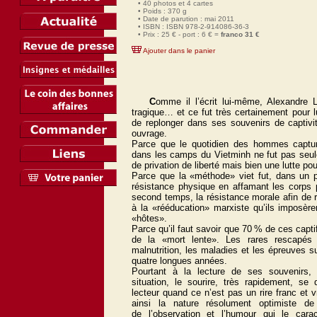
• 40 photos et 4 cartes
• Poids : 370 g
• Date de parution : mai 2011
• ISBN : ISBN 978-2-914086-36-3
• Prix : 25 € - port : 6 € =
franco 31 €
Ajouter dans le panier
C
omme il l’écrit lui-même, Alexandre
tragique… et ce fut très certainement pour 
de replonger dans ses souvenirs de captiv
ouvrage.
Parce que le quotidien des hommes captur
dans les camps du Vietminh ne fut pas seu
de privation de liberté mais bien une lutte pour
Parce que la «méthode» viet fut, dans un p
résistance physique en affamant les corps 
second temps, la résistance morale afin
de 
à la «rééducation» marxiste qu’ils imposèr
«hôtes».
Parce qu’il faut savoir que 70 % de ces capt
de la «mort lente». Les rares rescapés r
malnutrition, les maladies et les épreuves su
quatre longues années.
Pourtant à la lecture de ses souvenirs, 
situation, le sourire, très rapidement, se
lecteur quand ce n’est pas un rire franc et v
ainsi la nature résolument optimiste de
de
l’observation et l’humour qui le cara