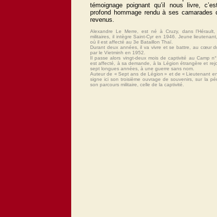
témoignage poignant qu’il nous livre, c’e
profond hommage rendu à ses camarades d’
revenus.
Alexandre Le Merre, est né à Cruzy, dans l’Hérault,
militaires, il intègre Saint-Cyr en 1946. Jeune lieutenant
où il est affecté au 3e Bataillon Thaï.
Durant deux années, il va vivre et se battre, au cœur d
par le Vietminh en 1952.
Il passe alors vingt-deux mois de captivité au Camp n
est affecté, à sa demande, à la Légion étrangère et rejoin
sept longues années, à une guerre sans nom.
Auteur de « Sept ans de Légion » et de « Lieutenant e
signe ici son troisième ouvrage de souvenirs, sur la pé
son parcours militaire, celle de la captivité.