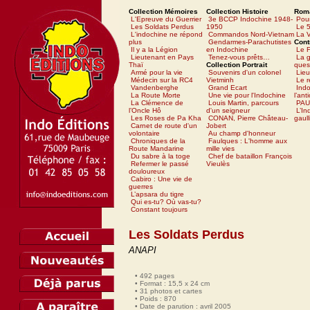
Collection Mémoires
Collection Histoire
Rom
L'Epreuve du Guerrier
3e BCCP Indochine 1948-
Pour
Les Soldats Perdus
1950
Le 5
L'indochine ne répond
Commandos Nord-Vietnam
La V
plus
Gendarmes-Parachutistes
Cont
Il y a la Légion
en Indochine
Le 
Lieutenant en Pays
Tenez-vous prêts…
La g
Thaï
Collection Portrait
ques
Armé pour la vie
Souvenirs d'un colonel
Lieu
Médecin sur la RC4
Vietminh
Le 
Vandenberghe
Grand Ecart
Ind
La Route Morte
Une vie pour l'Indochine
l’ant
La Clémence de
Louis Martin, parcours
PAU
l’Oncle Hô
d'un seigneur
L’In
Les Roses de Pa Kha
CONAN, Pierre Château-
gaull
Carnet de route d'un
Jobert
volontaire
Au champ d'honneur
Chroniques de la
Faulques : L'homme aux
Route Mandarine
mille vies
Du sabre à la toge
Chef de bataillon François
Refermer le passé
Vieulès
douloureux
Cabiro : Une vie de
guerres
L’apsara du tigre
Qui es-tu? Où vas-tu?
Constant toujours
Les Soldats Perdus
ANAPI
• 492 pages
• Format : 15,5 x 24 cm
• 31 photos et cartes
• Poids : 870
• Date de parution : avril 2005