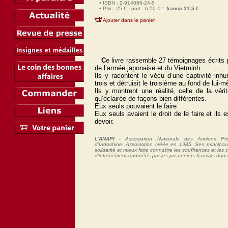
• ISBN : 2-914086-24-5
• Prix : 25 € - port : 6.50 € =
franco 31.5 €
Ajouter dans le panier
C
e livre rassemble 27 témoignages écrits 
de l’armée japonaise et du Vietminh.
Ils y racontent le vécu d’une captivité inh
trois et détruisit le troisième au fond de lui-
Ils y montrent une réalité, celle de la vér
qu’éclairée de façons bien différentes.
Eux seuls pouvaient le faire.
Eux seuls avaient le droit de le faire et ils 
devoir.
L’ANAPI -
Association Nationale des Anciens Pris
d’Indochine. Association créée en 1985. Ses principau
solidarité et mieux faire connaître les souffrances et les 
d’internement endurées par les prisonniers français dan