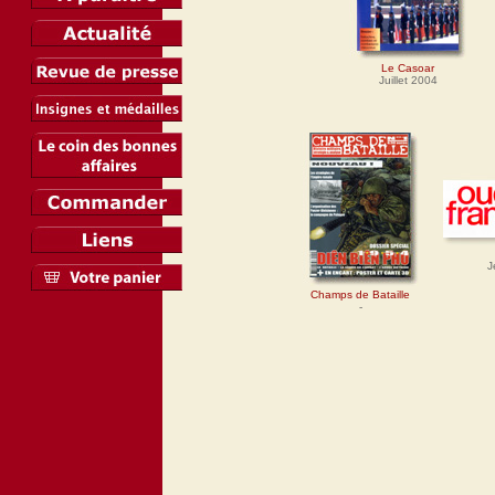
Le Casoar
Juillet 2004
J
Champs de Bataille
-